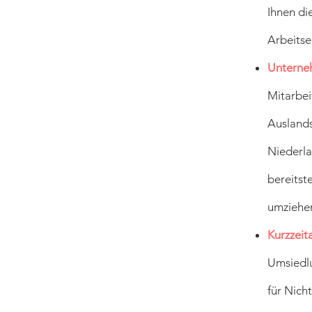
Ihnen di
Arbeitse
Unterne
Mitarbei
Auslands
Niederla
bereitst
umziehe
Kurzzeit
Umsiedlu
für Nich