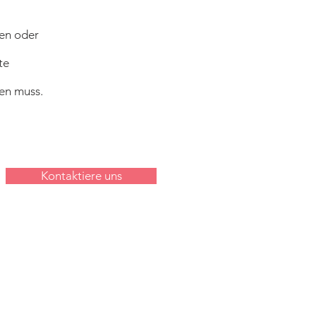
fen oder
te
gen muss.
Kontaktiere uns