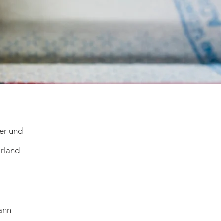
ter und
Irland
ann