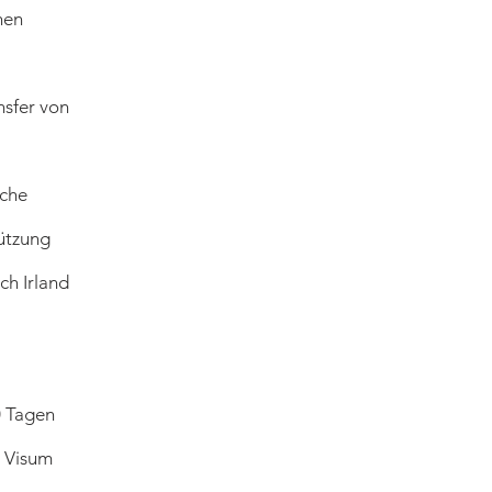
hen
sfer von
sche
tützung
ch Irland
0 Tagen
s Visum